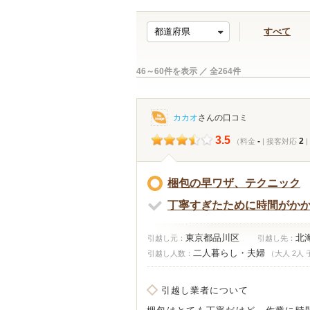
すべて
46～60件を表示 ／ 全
264
件
カカオ
さんの口コミ
3.5
-
2
（料金
| 接客対応
梱包の早ワザ、テクニック
丁寧すぎたために時間がか
東京都品川区
北
引越し元：
引越し先：
二人暮らし・夫婦
引越し人数：
（大人 2人 
引越し業者について