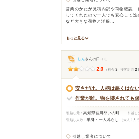
営業のかたが見積内訳や荷物確認、
してくれたので一人でも安心して進
など大きな荷物と洋服…
もっと見る
じん
さんの口コミ
2.0
3
2
（料金
| 接客対応
安さだけ。人柄は悪くはな
作業が雑。物を壊されても
高知県吾川郡いの町
引越し元：
引越し
単身・一人暮らし
引越し人数：
（大人 1人 
引越し業者について