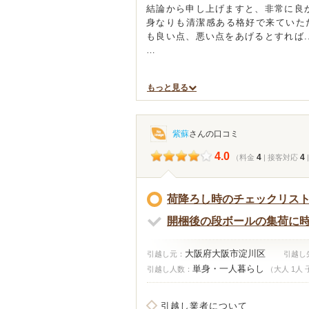
結論から申し上げますと、非常に良
身なりも清潔感ある格好で来ていた
も良い点、悪い点をあげるとすれば..
…
もっと見る
紫蘇
さんの口コミ
4.0
4
4
（料金
| 接客対応
荷降ろし時のチェックリス
開梱後の段ボールの集荷に
大阪府大阪市淀川区
引越し元：
引越し
単身・一人暮らし
引越し人数：
（大人 1人 
引越し業者について