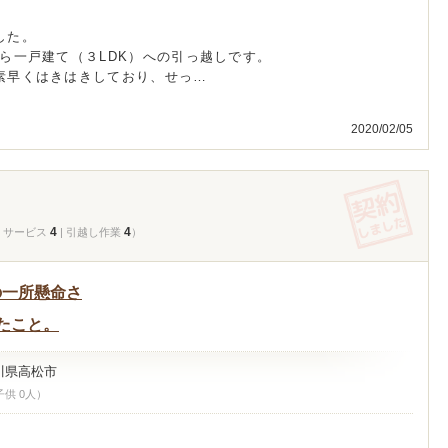
した。
ら一戸建て（３LDK）への引っ越しです。
素早くはきはきしており、せっ…
2020/02/05
4
4
| サービス
| 引越し作業
）
の一所懸命さ
たこと。
川県高松市
子供 0人）