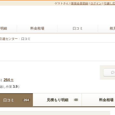
ゲストさん
|
新規会員登録
|
ログイン
|
引越し
り明細
料金相場
口コミ
相
引越センター
口コミ
264
コミ
件
3.9
越し作業
)
見積もり明細
料金相場
口コミ
48
264