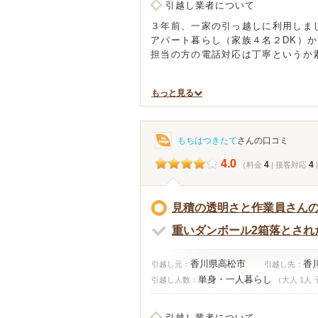
引越し業者について
３年前、一家の引っ越しに利用しま
アパート暮らし（家族４名２DK）か
担当の方の電話対応は丁寧というか
もっと見る
もちはつきたて
さんの口コミ
4.0
4
4
（料金
| 接客対応
見積の透明さと作業員さん
重いダンボール2箱落とされ
香川県高松市
香
引越し元：
引越し先：
単身・一人暮らし
引越し人数：
（大人 1人 
引越し業者について