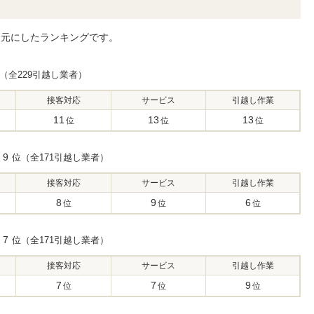
を元にしたランキングです。
（全229引越し業者）
接客対応
サービス
引越し作業
11
13
13
位
位
位
9
位（全171引越し業者）
接客対応
サービス
引越し作業
8
9
6
位
位
位
7
位（全171引越し業者）
接客対応
サービス
引越し作業
7
7
9
位
位
位