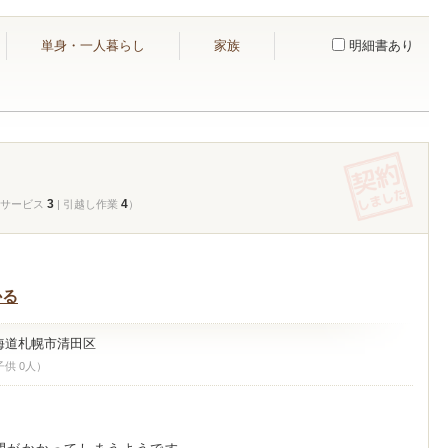
単身・一人暮らし
家族
明細書あり
3
4
| サービス
| 引越し作業
）
かる
海道札幌市清田区
子供 0人）