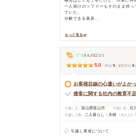
梱包はとても丁寧だけど、作業に時
一人掛けのソファーもそのまま持っ
ていた。
分解できる家具…
もっと見る
てつ
さんの口コミ
5.0
5
4
（料金
| 接客対応
お客様目線の心遣いがよか
接客に関する社内の教育不
富山県富山市
石
引越し元：
引越し先：
二人暮らし・夫婦
引越し人数：
（大人 2人 
引越し業者について