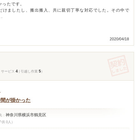
かったです。
だけましたし、搬出搬入、共に親切丁寧な対応でした。その中で
.
2020/04/18
4
5
| サービス
| 引越し作業
）
ト
時間が掛かった
神奈川県横浜市鶴見区
先：
子供 0人）