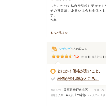
した。かつて私自身引越し業者でド
その営業所、あるいは会社全体と
す。
作業…
もっと見る
シゲシゲ
さんの口コミ
4.5
5
5
（料金
| 接客対応
とにかく価格が安いこと。
梱包が少し雑なところ。
兵庫県神戸市北区
引越し元：
引越し先
4人以上の家族
引越し人数：
（大人 2人 子供