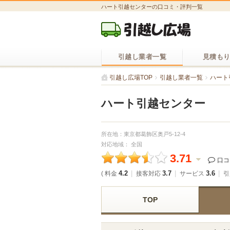
ハート引越センターの口コミ・評判一覧
引越し業者一覧
見積も
引越し広場TOP
引越し業者一覧
ハート
ハート引越センター
所在地：東京都葛飾区奥戸5-12-4
対応地域： 全国
3.71
口
4.2
3.7
3.6
( 料金
接客対応
サービス
引
TOP