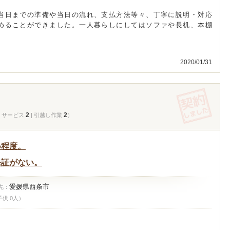
当日までの準備や当日の流れ、支払方法等々、丁寧に説明・対応
めることができました。一人暮らしにしてはソファや長机、本棚
2020/01/31
2
2
| サービス
| 引越し作業
）
い程度。
保証がない。
愛媛県西条市
先：
子供 0人）