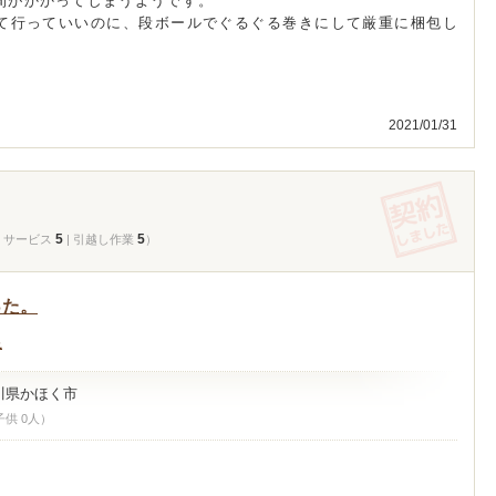
間がかかってしまうようです。
て行っていいのに、段ボールでぐるぐる巻きにして厳重に梱包し
2021/01/31
5
5
| サービス
| 引越し作業
）
った。
足
川県かほく市
子供 0人）