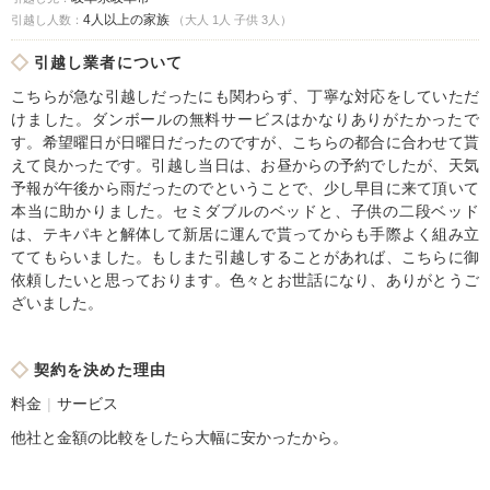
4人以上の家族
引越し人数：
（大人 1人 子供 3人）
引越し業者について
こちらが急な引越しだったにも関わらず、丁寧な対応をしていただ
けました。ダンボールの無料サービスはかなりありがたかったで
す。希望曜日が日曜日だったのですが、こちらの都合に合わせて貰
えて良かったです。引越し当日は、お昼からの予約でしたが、天気
予報が午後から雨だったのでということで、少し早目に来て頂いて
本当に助かりました。セミダブルのベッドと、子供の二段ベッド
は、テキパキと解体して新居に運んで貰ってからも手際よく組み立
ててもらいました。もしまた引越しすることがあれば、こちらに御
依頼したいと思っております。色々とお世話になり、ありがとうご
ざいました。
契約を決めた理由
料金
サービス
他社と金額の比較をしたら大幅に安かったから。