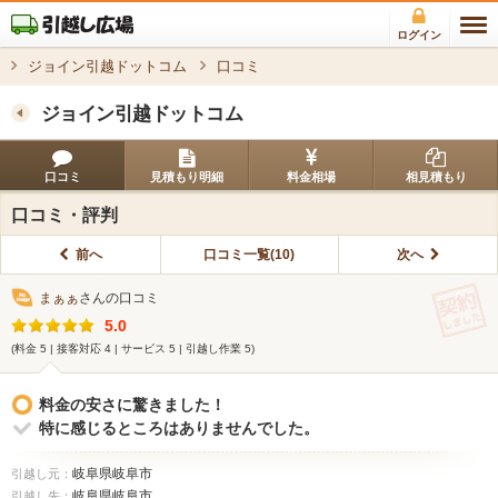
ログイン
ジョイン引越ドットコム
口コミ
ジョイン引越ドットコム
口コミ
見積もり明細
料金相場
相見積もり
口コミ・評判
前へ
口コミ一覧(10)
次へ
まぁぁ
さんの口コミ
5.0
(料金 5 | 接客対応 4 | サービス 5 | 引越し作業 5)
料金の安さに驚きました！
特に感じるところはありませんでした。
岐阜県岐阜市
引越し元：
岐阜県岐阜市
引越し先：