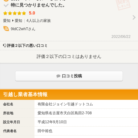
特に見つかりませんでした。
5.0
愛知
愛知
4人以上の家族
9IdC2whTさん
2022/06/22
評価２以下の悪い口コミ
評価２以下の口コミはありません
口コミ投稿
引越し業者基本情報
有限会社ジョイン引越ドットコム
会社名
愛知県名古屋市天白区島田2-708
所在地
平成12年9月10日
設立年月日
田中裕也
代表者名