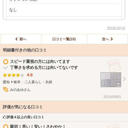
なし
2018/10/10
前へ
口コミ一覧(10)
次へ
明細書付きの他の口コミ
契
スピード重視の方には向いてます
丁寧さを求める方には向いてないです
4.0
愛知
岐阜
二人暮らし・夫婦
みのあゆさん
2016/09/01
評価が気になる口コミ
評価４以上の良い口コミ
契
親切！早い！安い！さわやか！