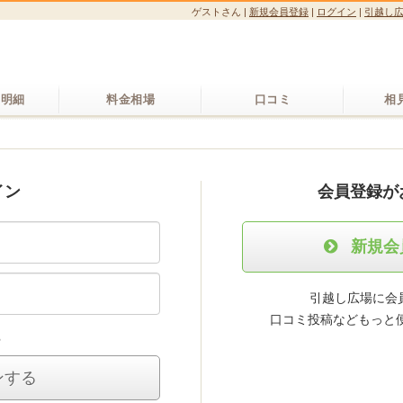
ゲストさん
|
新規会員登録
|
ログイン
|
引越し
り明細
料金相場
口コミ
相
イン
会員登録が
新規会
引越し広場に会員
口コミ投稿などもっと
る
ンする