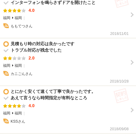
インターフォンを鳴らさずドアを開けたこと
4.0
福岡
福岡
ももてつさん
2018/11/01
見積もり時の対応は良かったです
トラブル対応が残念でした
2.0
福岡
福岡
カニごんさん
2018/10/28
(契
とにかく安くて速くて丁寧で良かったです。
あえて言うなら時間指定が有料なところ
4.0
福岡
福岡
KSSさん
2018/09/08