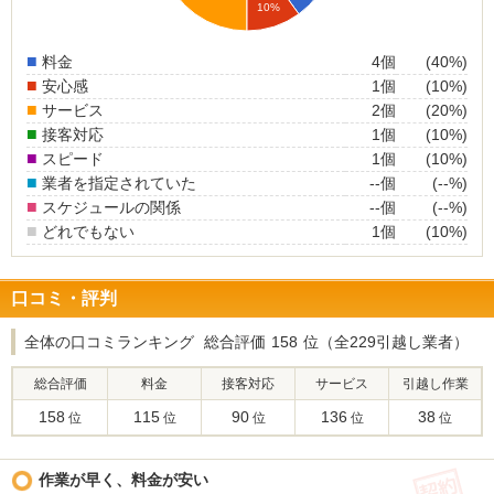
10%
■
料金
4個
(40%)
■
安心感
1個
(10%)
■
サービス
2個
(20%)
■
接客対応
1個
(10%)
■
スピード
1個
(10%)
■
業者を指定されていた
--個
(--%)
■
スケジュールの関係
--個
(--%)
■
どれでもない
1個
(10%)
口コミ・評判
全体の口コミランキング
総合評価
158
位（全229引越し業者）
総合評価
料金
接客対応
サービス
引越し作業
158
115
90
136
38
位
位
位
位
位
(契
作業が早く、料金が安い