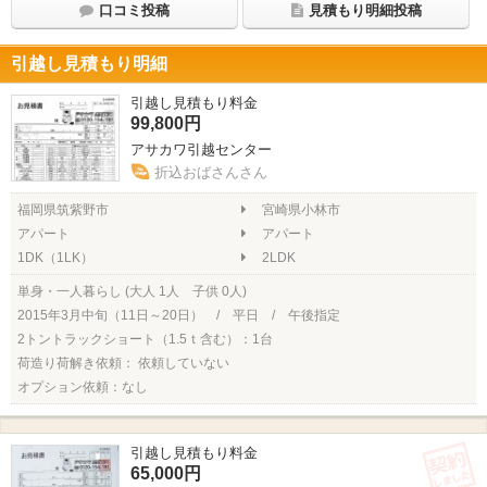
口コミ投稿
見積もり明細投稿
引越し見積もり明細
引越し見積もり料金
99,800円
アサカワ引越センター
折込おばさんさん
福岡県筑紫野市
宮崎県小林市
アパート
アパート
1DK（1LK）
2LDK
単身・一人暮らし (大人 1人 子供 0人)
2015年3月中旬（11日～20日） / 平日 / 午後指定
2トントラックショート（1.5ｔ含む）：1台
荷造り荷解き依頼： 依頼していない
オプション依頼：なし
引越し見積もり料金
65,000円