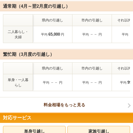
通常期（4月～翌2月度の引越し）
県内の引越し
市内の引越し
それ以外
二人暮らし・
二人暮らし・
65,000
－－
－
平均
円
平均
円
平均
夫婦
夫婦
繁忙期（3月度の引越し）
県内の引越し
市内の引越し
それ以外
単身・一人暮
単身・一人暮
－－
－－
99
平均
円
平均
円
平均
らし
らし
料金相場をもっと見る
対応サービス
単身引越し
家族引越し