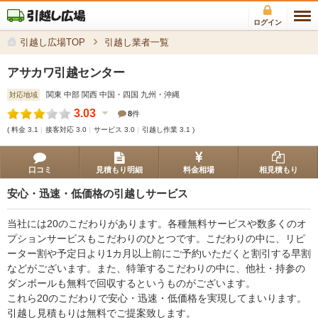
ログイン
引越し広場TOP
引越し業者一覧
アサカワ引越センター
関東 中部 関西 中国・四国 九州・沖縄
対応地域
3.03
8
件
( 料金
3.1
接客対応
3.0
サービス
3.0
引越し作業
3.1
)
口コミ
見積もり明細
料金相場
相見積もり
安心・迅速・低価格の引越しサービス
当社には20のこだわりがあります。各種無料サービスや数多くのオ
プションサービスもこだわりのひとつです。こだわりの中に、リピ
ーター割や予定日より1カ月以上前にご予約いただくと割引する早割
などがございます。また、特筆するこだわりの中に、他社・持参の
ダンボールも無料で回収するというものがございます。
これら20のこだわりで安心・迅速・低価格を実現してまいります。
引越し見積もりは無料でご提案致します。