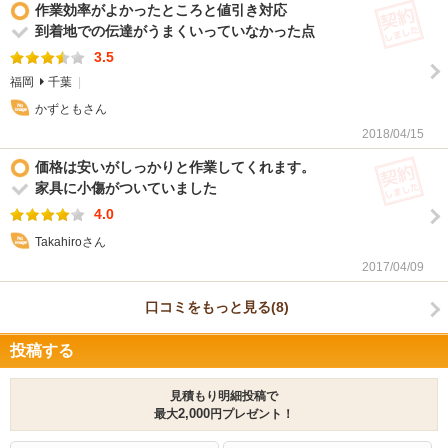
(契
作業効率がよかったところと値引き対応
到着地での伝達がうまくいっていなかった点
3.5
福岡
千葉
かずともさん
2018/04/15
(契
価格は安いがしっかりと作業してくれます。
家具に小傷がついていました
4.0
Takahiroさん
2017/04/09
口コミをもっと見る(8)
投稿する
見積もり明細投稿で
最大
2,000
円プレゼント！