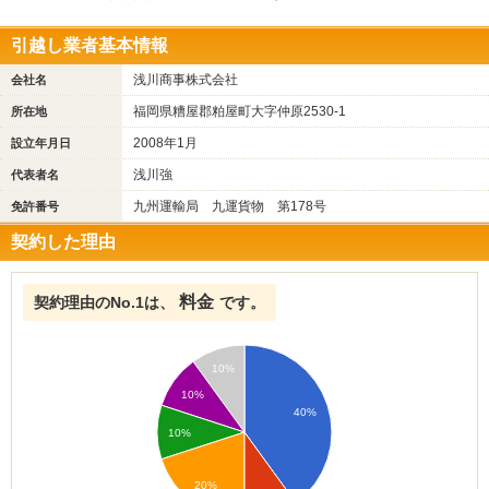
引越し業者基本情報
浅川商事株式会社
会社名
福岡県糟屋郡粕屋町大字仲原2530-1
所在地
2008年1月
設立年月日
浅川強
代表者名
九州運輸局 九運貨物 第178号
免許番号
契約した理由
料金
契約理由のNo.1は、
です。
10%
10%
40%
10%
20%