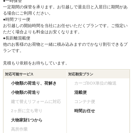
●一時保管
一定期間の保管を承ります。お引越しで退去日と入居日に期間があ
る場合にご利用ください。
●時間フリー便
お引越しの開始時間を当社にお任せいただくプランです。ご指定い
ただく場合よりも料金はお安くなります。
●長距離混載便
他のお客様のお荷物と一緒に積み込みますのでかなり割引できるプ
ランです。
見積もり依頼をお待ちしています。
対応可能サービス
対応割安プラン
小物類の荷造り、荷解き
カーゴBOX単位の輸送
小物類の荷造り
混載便
建て替えリフォームに対応
コンテナ便
2ヶ所に立ち寄り
時間お任せ
大物家財1つから
高所作業