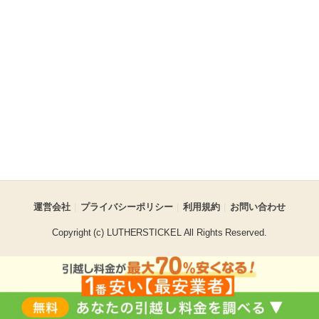
運営会社
プライバシーポリシー
利用規約
お問い合わせ
Copyright (c) LUTHERSTICKEL All Rights Reserved.