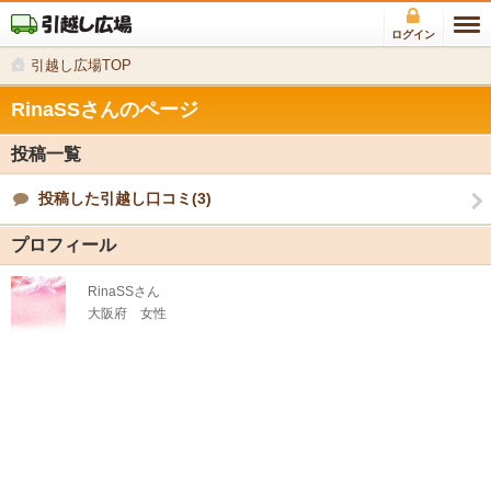
ログイン
引越し広場TOP
RinaSSさんのページ
投稿一覧
投稿した引越し口コミ(3)
プロフィール
RinaSSさん
大阪府
女性