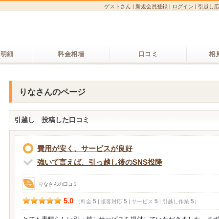
ゲストさん
|
新規会員登録
|
ログイン
|
引越し
り明細
料金相場
口コミ
相
りなさんのページ
引越し 投稿した口コミ
費用が安く、サービスが良好
強いて言えば、引っ越し後のSNS投降
りなさんの口コミ
5.0
5
5
5
5
（料金
| 接客対応
| サービス
| 引越し作業
）