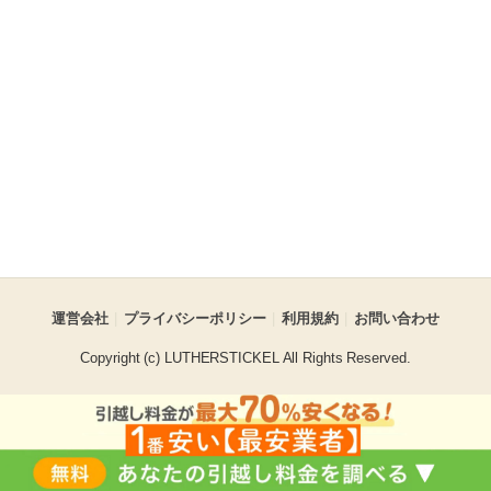
運営会社
プライバシーポリシー
利用規約
お問い合わせ
Copyright (c) LUTHERSTICKEL All Rights Reserved.