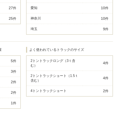
27
愛知
10
件
件
25
神奈川
10
件
件
埼玉
9
件
屋
よく使われているトラックのサイズ
5
2トントラックロング（3ｔ含
件
4
件
む）
3
件
2トントラックショート（1.5ｔ
4
件
含む）
2
件
4トントラックショート
2
件
2
件
1
件