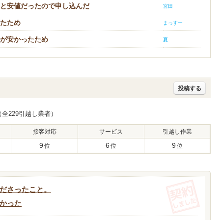
と安値だったので申し込んだ
宮田
たため
まっすー
りが安かったため
夏
投稿する
（全229引越し業者）
接客対応
サービス
引越し作業
9
6
9
位
位
位
(契約し
ださったこと。
かった