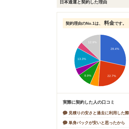
日本通運と契約した理由
料金
契約理由のNo.1は、
です。
12.9%
28.4%
13.3%
8.9%
22.7%
実際に契約した人の口コミ
見積りの安さと過去に利用した
単身パックが安いと思ったから