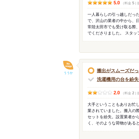
5.0
5
（料金
|
一人暮らしの引っ越しだっ
で、沢山の業者の中から、
常陸太田市でも受け取る際
でくださりました。 スタッ
搬出がスムーズだっ
ううか
洗濯機用の台を紛失
2.0
2
（料金
|
大手ということもありお忙
業されていました。搬入の
セットを紛失。設置業者か
く、そのような荷物がある