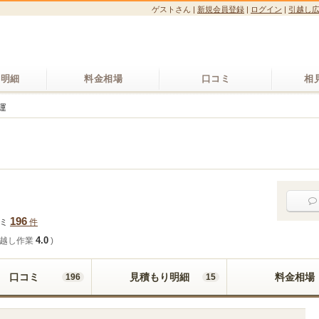
ゲストさん
|
新規会員登録
|
ログイン
|
引越し
り明細
料金相場
口コミ
相
運
196
コミ
件
4.0
越し作業
)
口コミ
見積もり明細
料金相場
196
15