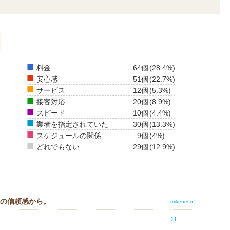
■
料金
64個
(28.4%)
■
安心感
51個
(22.7%)
■
サービス
12個
(5.3%)
■
接客対応
20個
(8.9%)
■
スピード
10個
(4.4%)
■
業者を指定されていた
30個
(13.3%)
■
スケジュールの関係
9個
(4%)
■
どれでもない
29個
(12.9%)
際の信頼感から。
mikeneco
J.I.