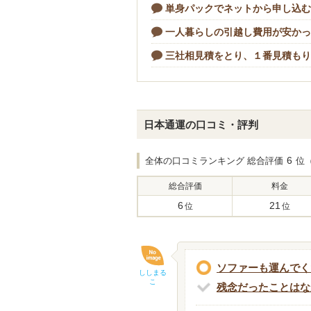
単身パックでネットから申し込む
一人暮らしの引越し費用が安かっ
三社相見積をとり、１番見積も
日本通運の口コミ・評判
6
全体の口コミランキング 総合評価
位
総合評価
料金
6
21
位
位
ソファーも運んでく
ししまる
こ
残念だったことはな