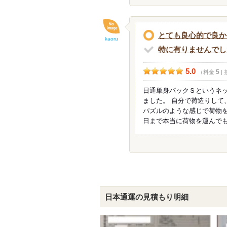
とても良心的で良か
kaoru
特に有りませんでし
5.0
5
（料金
|
日通単身パックＳというネッ
ました。 自分で荷造りし
パズルのような感じで荷物を
日まで本当に荷物を運んで
日本通運の見積もり明細