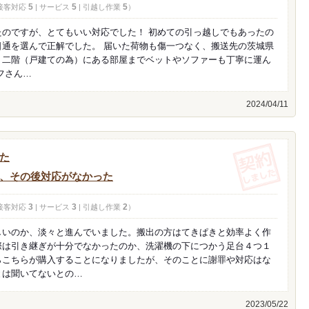
5
5
5
 接客対応
| サービス
| 引越し作業
）
たのですが、とてもいい対応でした！ 初めての引っ越しでもあったの
日通を選んで正解でした。 届いた荷物も傷一つなく、搬送先の茨城県
、二階（戸建ての為）にある部屋までベットやソファーも丁寧に運ん
フさん…
2024/04/11
(契約し
た
、その後対応がなかった
3
3
2
 接客対応
| サービス
| 引越し作業
）
しいのか、淡々と進んでいました。搬出の方はてきぱきと効率よく作
際は引き継ぎが十分でなかったのか、洗濯機の下につかう足台４つ１
らこちらが購入することになりましたが、そのことに謝罪や対応はな
とは聞いてないとの…
2023/05/22