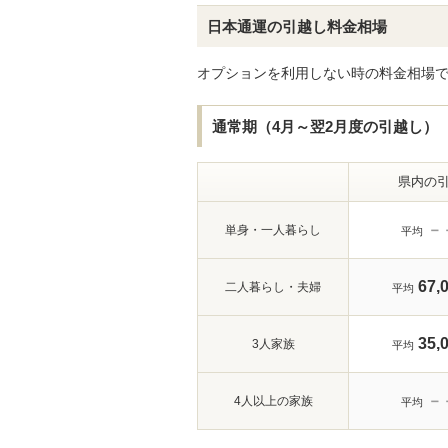
日本通運の引越し料金相場
オプションを利用しない時の料金相場
通常期（4月～翌2月度の引越し）
県内の
－
単身・一人暮らし
平均
67,
二人暮らし・夫婦
平均
35,
3人家族
平均
－
4人以上の家族
平均