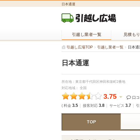
日本通運
引越し業者一覧
見積も
引越し広場TOP
引越し業者一覧
日本通
日本通運
所在地：東京都千代田区神田和泉町2番地
対応地域： 全国
3.75
口
3.5
3.8
3.7
( 料金
接客対応
サービス
引
TOP