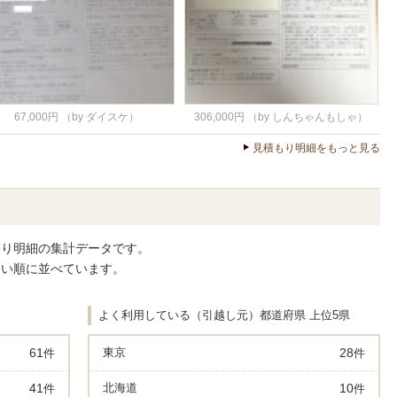
67,000円
（by ダイスケ）
306,000円
（by しんちゃんもしゃ）
見積もり明細をもっと見る
もり明細の集計データです。
多い順に並べています。
よく利用している（引越し元）都道府県 上位5県
61
東京
28
件
件
41
北海道
10
件
件