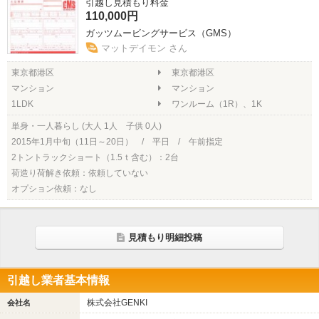
引越し見積もり料金
110,000円
ガッツムービングサービス（GMS）
マットデイモン さん
東京都港区
東京都港区
マンション
マンション
1LDK
ワンルーム（1R）、1K
単身・一人暮らし (大人 1人 子供 0人)
2015年1月中旬（11日～20日） / 平日 / 午前指定
2トントラックショート（1.5ｔ含む）：2台
荷造り荷解き依頼：依頼していない
オプション依頼：なし
見積もり明細投稿
引越し業者基本情報
株式会社GENKI
会社名