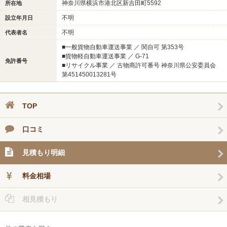
神奈川県横浜市港北区新吉田町5592
所在地
不明
設立年月日
不明
代表者名
■一般貨物自動車運送事業 ／ 関自可 第353号
■貨物軽自動車運送事業 ／ G-71
免許番号
■リサイクル事業 ／ 古物商許可番号 神奈川県公安委員会
第451450013281号
TOP
口コミ
見積もり明細
料金相場
相見積もり