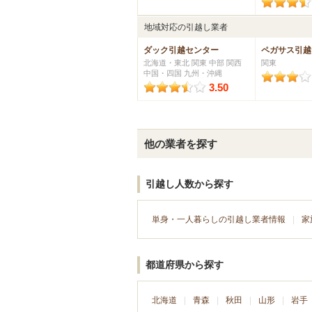
地域対応
の引越し業者
ダック引越センター
ペガサス引越
北海道・東北 関東 中部 関西
関東
中国・四国 九州・沖縄
3.50
他の業者を探す
引越し人数から探す
単身・一人暮らしの引越し業者情報
家
都道府県から探す
北海道
青森
秋田
山形
岩手