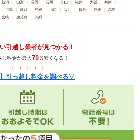
新潟
山梨
長野
石川
富山
福井
大阪
兵庫
広島
鳥取
島根
山口
香川
徳島
愛媛
高知
宮崎
鹿児島
沖縄
い引越し業者が見つかる！
70
越し料金が最大
％安くなる！
↓ ↓ ↓ ↓ ↓
】引っ越し料金を調べる▽