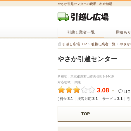
やさか引越センターの費用・料金相場
引越し業者一覧
見積も
引越し広場TOP
引越し業者一覧
やさか
やさか引越センター
所在地：東京都東村山市美住町1-14-19
対応地域： 関東
3.08
口
3.1
3.1
3.1
( 料金
接客対応
サービス
引
TOP