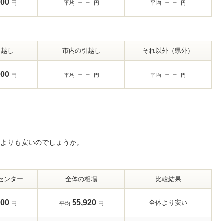
000
－－
－－
円
平均
円
平均
円
引越し
市内の引越し
それ以外（県外）
000
－－
－－
円
平均
円
平均
円
者よりも安いのでしょうか。
センター
全体の相場
比較結果
000
55,920
全体より安い
円
平均
円