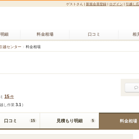
ゲストさん
|
新規会員登録
|
ログイン
|
引越し
り明細
料金相場
口コミ
相
引越センター
料金相場
15
コミ
件
3.1
越し作業
)
口コミ
見積もり明細
15
5
料金相場