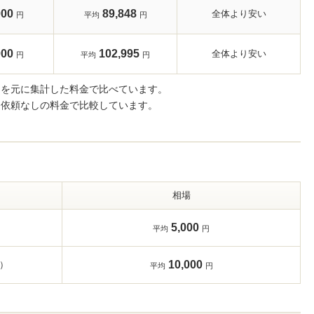
000
89,848
全体より安い
円
平均
円
000
102,995
全体より安い
円
平均
円
細を元に集計した料金で比べています。
き依頼なしの料金で比較しています。
相場
5,000
平均
円
10,000
）
平均
円