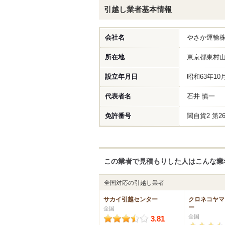
引越し業者基本情報
会社名
やさか運輸
所在地
東京都東村山市
設立年月日
昭和63年10
代表者名
石井 慎一
免許番号
関自貨2 第26
この業者で見積もりした人はこんな業
全国対応
の引越し業者
サカイ引越センター
クロネコヤマ
ー
全国
全国
3.81