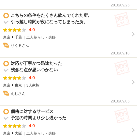
2018/09/25
契
こちらの条件をたくさん飲んでくれた所。
引っ越し時間が夜になってしまった所。
4.0
東京
千葉
二人暮らし・夫婦
りくるさん
2018/09/18
契
対応が丁寧かつ迅速だった
残念な点が思いつかない
4.0
東京
東京
3人家族
えむさん
2018/09/05
契
価格に対するサービス
予定の時間より少し遅かった
4.0
東京
大阪
二人暮らし・夫婦