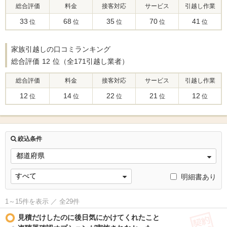
総合評価
料金
接客対応
サービス
引越し作業
33
68
35
70
41
位
位
位
位
位
家族引越しの口コミランキング
総合評価
12
位（全171引越し業者）
総合評価
料金
接客対応
サービス
引越し作業
12
14
22
21
12
位
位
位
位
位
絞込条件
明細書あり
1～15件を表示 ／ 全29件
契
見積だけしたのに後日気にかけてくれたこと