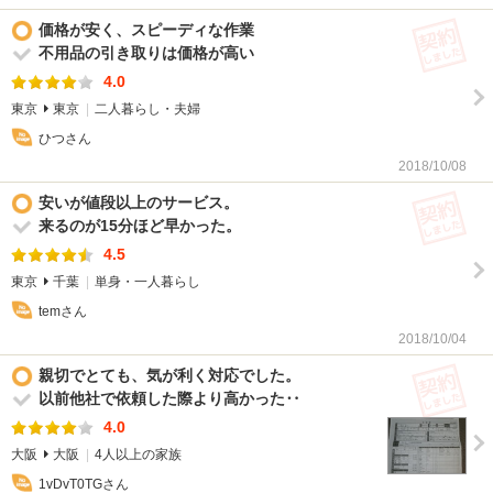
契
価格が安く、スピーディな作業
不用品の引き取りは価格が高い
4.0
東京
東京
二人暮らし・夫婦
ひつさん
2018/10/08
契
安いが値段以上のサービス。
来るのが15分ほど早かった。
4.5
東京
千葉
単身・一人暮らし
temさん
2018/10/04
契
親切でとても、気が利く対応でした。
以前他社で依頼した際より高かった‥
4.0
大阪
大阪
4人以上の家族
1vDvT0TGさん