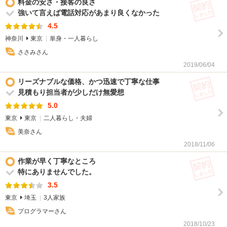
契
料金の安さ・接客の良さ
強いて言えば電話対応があまり良くなかった
4.5
神奈川
東京
単身・一人暮らし
ささみさん
2019/06/04
契
リーズナブルな価格、かつ迅速で丁寧な仕事
見積もり担当者が少しだけ無愛想
5.0
東京
東京
二人暮らし・夫婦
美奈さん
2018/11/06
契
作業が早く丁寧なところ
特にありませんでした。
3.5
東京
埼玉
3人家族
プログラマーさん
2018/10/23