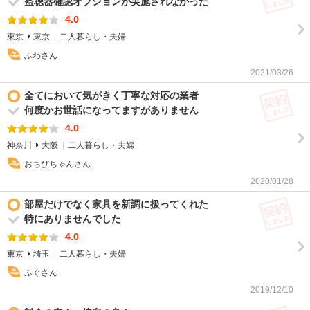
盗聴器確認オプションが実施されなかった
4.0
東京
東京
二人暮らし・夫婦
ふわさん
2021/03/26
契
全てにおいて気がきく丁寧な対応の業者
何度かお世話になってますがありません
4.0
神奈川
大阪
二人暮らし・夫婦
おちびちゃんさん
2020/01/28
契
部屋だけでなく家具を新調に扱ってくれた
特にありませんでした
4.0
東京
埼玉
二人暮らし・夫婦
ふぐさん
2019/12/10