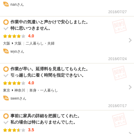
nanさん
2018/07/27
契
作業中の気遣いと声かけで安心しました。
特に思いつきません。
4.0
大阪
大阪
二人暮らし・夫婦
wyoさん
2018/07/24
契
作業が早い。延滞料を見逃してもらえた。
引っ越し先に着く時間を指定できない。
4.0
東京
神奈川
単身・一人暮らし
swenさん
2018/07/17
契
事前に家具の詳細を把握してくれた。
私の場合は特にありませんでした。
3.5