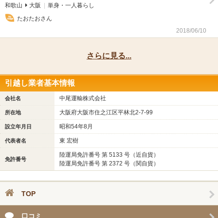
和歌山
大阪
単身・一人暮らし
たおたおさん
2018/06/10
さらに見る...
引越し業者基本情報
中尾運輸株式会社
会社名
大阪府大阪市住之江区平林北2-7-99
所在地
昭和54年8月
設立年月日
東 宏樹
代表者名
陸運局免許番号 第 5133 号（近自貨）
免許番号
陸運局免許番号 第 2372 号（関自貨）
TOP
口コミ