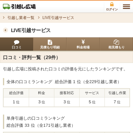
ログイン
引越し業者一覧
LIVE引越サービス
LIVE引越サービス
口コミ
見積もり明細
料金相場
相見積もり
口コミ・評判一覧（29件）
引越し広場に投稿された口コミの評価を元にしたランキングです。
全体の口コミランキング
総合評価
1
位（全229引越し業者）
総合評価
料金
接客対応
サービス
引越し作業
1
3
3
5
7
位
位
位
位
位
単身引越しの口コミランキング
総合評価
33
位（全171引越し業者）