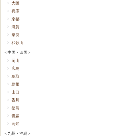
大阪
兵庫
京都
滋賀
奈良
和歌山
＜中国・四国＞
岡山
広島
鳥取
島根
山口
香川
徳島
愛媛
高知
＜九州・沖縄＞