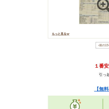
もっと見る
‹前の1
１番安
引っ
【無料