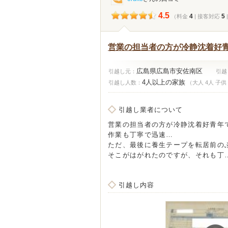
4.5
4
5
（料金
| 接客対応
営業の担当者の方が冷静沈着好青
広島県広島市安佐南区
引越し元：
引越
4人以上の家族
引越し人数：
（大人 4人 子供
引越し業者について
営業の担当者の方が冷静沈着好青年
作業も丁寧で迅速…
ただ、最後に養生テープを転居前の
そこがはがれたのですが、それも丁
引越し内容