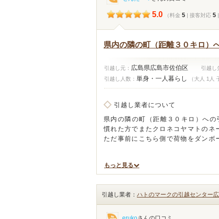
5.0
5
5
（料金
| 接客対応
県内の隣の町（距離３０キロ）
広島県広島市佐伯区
引越し元：
引越し
単身・一人暮らし
引越し人数：
（大人 1人 
引越し業者について
県内の隣の町（距離３０キロ）への
慣れた方でまたクロネコヤマトのネ
ただ事前にこちら側で荷物をダンボ
もっと見る
引越し業者：
ハトのマークの引越センター広
eruko
さんの口コミ