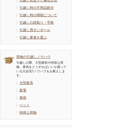
├
引越し荷造りと梱包方法
├
引越し時の不用品処分
├
引越し時の掃除について
├
引越しの段取り・手順
├
引越し用ダンボール
└
引越し業者を選ぶ
荷物の引越しノウハウ
引越しの際、大型家財や特殊な荷
物、車両をどうすればいいか困って
いる方必見!!ノウハウをお教えしま
す。
├
大型家具
├
家電
├
車両
├
ペット
└
特殊な荷物