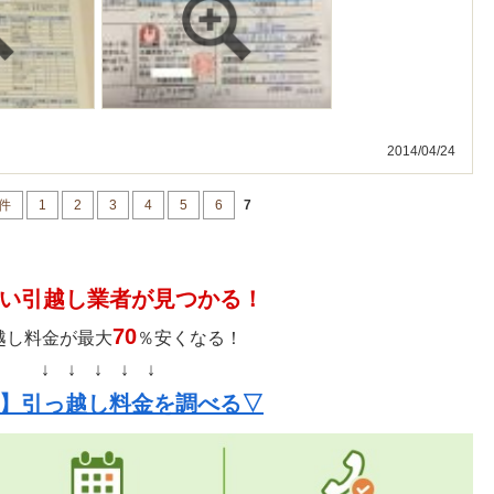
2014/04/24
5件
1
2
3
4
5
6
7
い引越し業者が見つかる！
70
越し料金が最大
％安くなる！
↓ ↓ ↓ ↓ ↓
】引っ越し料金を調べる▽