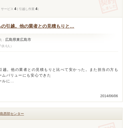
4
4
| サービス
| 引越し作業
）
への引越。他の業者との見積もりと…
広島県東広島市
先：
子供 0人）
引越。他の業者との見積もりと比べて安かった。また担当の方も
ームバリューにも安心できた
ールに…
2014/06/06
島西部センター