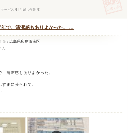
4
4
| サービス
| 引越し作業
）
年で、清潔感もありよかった。 …
広島県広島市南区
し先：
 1人）
で、清潔感もありよかった。
ふすまに張られて、
…