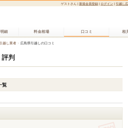
ゲストさん
|
新規会員登録
|
ログイン
|
引越し
り明細
料金相場
口コミ
相
引越し業者
広島県引越しの口コミ
・評判
一覧